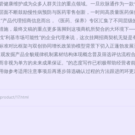
管健康维护成为众多人群关注的重点领域。一旦欣脉通作为一款
层面不断鼓励慢性病预防与医药零售创新，一时间高质量医药保
通”产品代理招商信息而出，《医药、保养》专区汇集了不同层级
措施，最终文稿的重点更多落脚到这项商机所契合的大环境下—
找“利基市场可能性”的企业代理来说，这次挂网招商契机无疑是
标准对比框架与双创协同增长政策协模型背景下切入正蓬勃发展
客观发掘产品全貌规律机制素材结构体现概念普及筛选评估流程
而非视为单方的未来成果保证。”的态度写作已积极帮助经营者
用做参考适用注意事项后再逐步筛选确认过程的方法跟进闭环更
duct/17.html