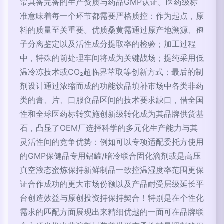
常具备完备的生产资质与药品GMP认证。医药级标
准意味着每一个环节都需要严格质控：作为起点，原
料的质量至关重要。优质桑黄需通过原产地溯源、孢
子分离鉴定以及活性成分提取率的检验；加工过程
中，特殊的前处理车间将成为关键战场；提纯采用低
温冷冻技术或CO₂超临界萃取等创新方式；最后的制
剂设计通过浓缩而成的功能饮品填补市场中各类非药
类的膏、片、口服食品区间的技术要求缺口，借全国
性和全球医药标转实施创新级转化成为其品牌供货基
石，凸显了OEM厂选择科学的多元化生产能力与其
灵活性间的竞争优势：例如可以专项适配委托方使用
的GMP保健品专用铝罐/暗冷联合固化滴剂或是高压
真空液态蜜炼保持新鲜制品一致控温湿度率范围更保
证合作成功的更大市场份额以及产品耐受层级延长平
台创造效益与原创投资持保持契合！特别是在个性化
需求的匹配方面展现出来精细优越的一面可在品牌联